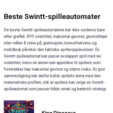
Beste Swintt-spilleautomater
De beste Swintt-spilleautomatene bør ikke vurderes bare
etter grafikk. RTP, volatilitet, maksimal gevinst, gevinstlinjer
eller måter å vinne på, gratisspinn, bonusfrekvens og
mobilbruk påvirker den faktiske spilleropplevelsen. Én
Swintt-spilleautomat kan passe avslappet spill med lav
volatilitet, mens en annen kan appellere til spillere som
foretrekker høy maksimal gevinst og større risiko. En god
sammenligning bør derfor koble spillets tema med den
matematiske profilen, slik at spillere kan velge en Swintt-
spilleautomat som passer både smak og bankroll-strategi.