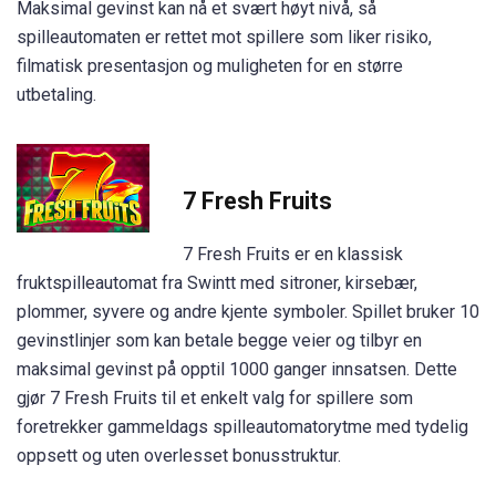
Maksimal gevinst kan nå et svært høyt nivå, så
spilleautomaten er rettet mot spillere som liker risiko,
filmatisk presentasjon og muligheten for en større
utbetaling.
7 Fresh Fruits
7 Fresh Fruits er en klassisk
fruktspilleautomat fra Swintt med sitroner, kirsebær,
plommer, syvere og andre kjente symboler. Spillet bruker 10
gevinstlinjer som kan betale begge veier og tilbyr en
maksimal gevinst på opptil 1000 ganger innsatsen. Dette
gjør 7 Fresh Fruits til et enkelt valg for spillere som
foretrekker gammeldags spilleautomatorytme med tydelig
oppsett og uten overlesset bonusstruktur.