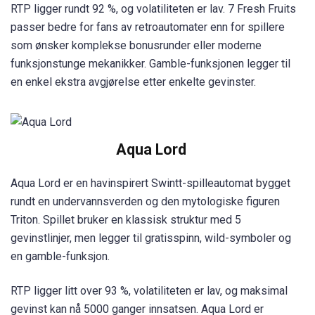
RTP ligger rundt 92 %, og volatiliteten er lav. 7 Fresh Fruits
passer bedre for fans av retroautomater enn for spillere
som ønsker komplekse bonusrunder eller moderne
funksjonstunge mekanikker. Gamble-funksjonen legger til
en enkel ekstra avgjørelse etter enkelte gevinster.
Aqua Lord
Aqua Lord er en havinspirert Swintt-spilleautomat bygget
rundt en undervannsverden og den mytologiske figuren
Triton. Spillet bruker en klassisk struktur med 5
gevinstlinjer, men legger til gratisspinn, wild-symboler og
en gamble-funksjon.
RTP ligger litt over 93 %, volatiliteten er lav, og maksimal
gevinst kan nå 5000 ganger innsatsen. Aqua Lord er