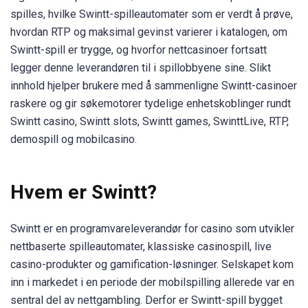
spilles, hvilke Swintt-spilleautomater som er verdt å prøve,
hvordan RTP og maksimal gevinst varierer i katalogen, om
Swintt-spill er trygge, og hvorfor nettcasinoer fortsatt
legger denne leverandøren til i spillobbyene sine. Slikt
innhold hjelper brukere med å sammenligne Swintt-casinoer
raskere og gir søkemotorer tydelige enhetskoblinger rundt
Swintt casino, Swintt slots, Swintt games, SwinttLive, RTP,
demospill og mobilcasino.
Hvem er Swintt?
Swintt er en programvareleverandør for casino som utvikler
nettbaserte spilleautomater, klassiske casinospill, live
casino-produkter og gamification-løsninger. Selskapet kom
inn i markedet i en periode der mobilspilling allerede var en
sentral del av nettgambling. Derfor er Swintt-spill bygget