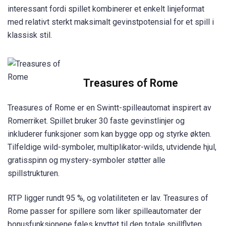
interessant fordi spillet kombinerer et enkelt linjeformat
med relativt sterkt maksimalt gevinstpotensial for et spill i
klassisk stil.
Treasures of Rome
Treasures of Rome er en Swintt-spilleautomat inspirert av
Romerriket. Spillet bruker 30 faste gevinstlinjer og
inkluderer funksjoner som kan bygge opp og styrke økten.
Tilfeldige wild-symboler, multiplikator-wilds, utvidende hjul,
gratisspinn og mystery-symboler støtter alle
spillstrukturen.
RTP ligger rundt 95 %, og volatiliteten er lav. Treasures of
Rome passer for spillere som liker spilleautomater der
bonusfunksjonene føles knyttet til den totale spillflyten,