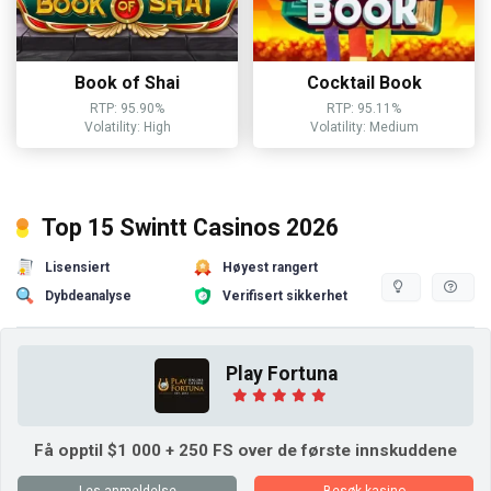
Book of Shai
Cocktail Book
RTP: 95.90%
RTP: 95.11%
Volatility: High
Volatility: Medium
Top 15 Swintt Casinos 2026
Lisensiert
Høyest rangert
Dybdeanalyse
Verifisert sikkerhet
Play Fortuna
Få opptil $1 000 + 250 FS over de første innskuddene