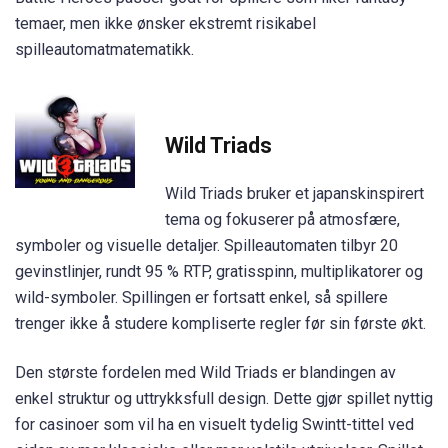
temaer, men ikke ønsker ekstremt risikabel
spilleautomatmatematikk.
Wild Triads
Wild Triads bruker et japanskinspirert
tema og fokuserer på atmosfære,
symboler og visuelle detaljer. Spilleautomaten tilbyr 20
gevinstlinjer, rundt 95 % RTP, gratisspinn, multiplikatorer og
wild-symboler. Spillingen er fortsatt enkel, så spillere
trenger ikke å studere kompliserte regler før sin første økt.
Den største fordelen med Wild Triads er blandingen av
enkel struktur og uttrykksfull design. Dette gjør spillet nyttig
for casinoer som vil ha en visuelt tydelig Swintt-tittel ved