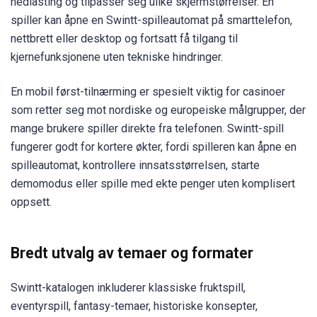
nedlasting og tilpasser seg ulike skjermstørrelser. En
spiller kan åpne en Swintt-spilleautomat på smarttelefon,
nettbrett eller desktop og fortsatt få tilgang til
kjernefunksjonene uten tekniske hindringer.
En mobil først-tilnærming er spesielt viktig for casinoer
som retter seg mot nordiske og europeiske målgrupper, der
mange brukere spiller direkte fra telefonen. Swintt-spill
fungerer godt for kortere økter, fordi spilleren kan åpne en
spilleautomat, kontrollere innsatsstørrelsen, starte
demomodus eller spille med ekte penger uten komplisert
oppsett.
Bredt utvalg av temaer og formater
Swintt-katalogen inkluderer klassiske fruktspill,
eventyrspill, fantasy-temaer, historiske konsepter,