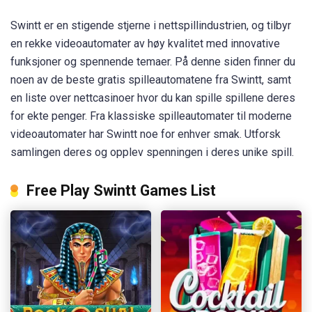
Swintt er en stigende stjerne i nettspillindustrien, og tilbyr
en rekke videoautomater av høy kvalitet med innovative
funksjoner og spennende temaer. På denne siden finner du
noen av de beste gratis spilleautomatene fra Swintt, samt
en liste over nettcasinoer hvor du kan spille spillene deres
for ekte penger. Fra klassiske spilleautomater til moderne
videoautomater har Swintt noe for enhver smak. Utforsk
samlingen deres og opplev spenningen i deres unike spill.
Free Play Swintt Games List