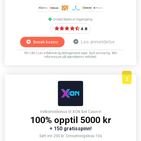
United States er tilgjengelig
4.8
Besøk kasino
18+ | AD | Les vilkårene og betingelsene nøye. Spill ansvarlig. Mer
informasjon på operatørens nettsted.
3
Velkomstbonus til XON Bet Casino!
100% opptil 5000 kr
+ 150 gratisspinn!
Sett inn 250 kr. Omsetningskrav 10x