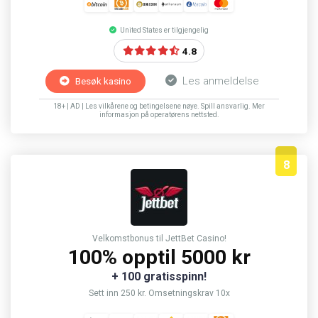
United States er tilgjengelig
4.8
Besøk kasino
18+ | AD | Les vilkårene og betingelsene nøye. Spill ansvarlig. Mer
informasjon på operatørens nettsted.
8
Velkomstbonus til JettBet Casino!
100% opptil 5000 kr
+ 100 gratisspinn!
Sett inn 250 kr. Omsetningskrav 10x