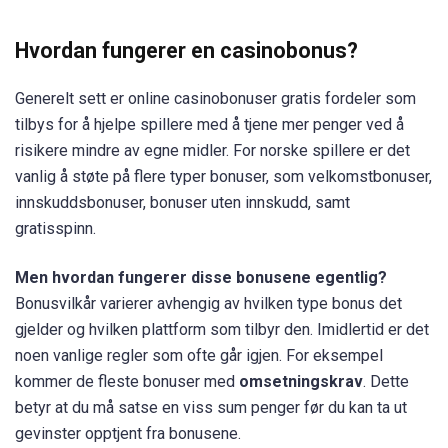
Hvordan fungerer en casinobonus?
Generelt sett er online casinobonuser gratis fordeler som
tilbys for å hjelpe spillere med å tjene mer penger ved å
risikere mindre av egne midler. For norske spillere er det
vanlig å støte på flere typer bonuser, som velkomstbonuser,
innskuddsbonuser, bonuser uten innskudd, samt
gratisspinn.
Men hvordan fungerer disse bonusene egentlig?
Bonusvilkår varierer avhengig av hvilken type bonus det
gjelder og hvilken plattform som tilbyr den. Imidlertid er det
noen vanlige regler som ofte går igjen. For eksempel
kommer de fleste bonuser med
omsetningskrav
. Dette
betyr at du må satse en viss sum penger før du kan ta ut
gevinster opptjent fra bonusene.