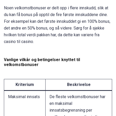
Noen velkomstbonuser er delt opp i flere innskudd, slik at
du kan få bonus på opptil de fire første innskuddene dine.
For eksempel kan det første innskuddet gi en 100% bonus,
det andre en 50% bonus, og så videre. Sørg for å sjekke
hvilken total verdi pakken har, da dette kan variere fra
casino til casino.
Vanlige vilkår og betingelser knyttet til
velkomstbonuser
Kriterium
Beskrivelse
Maksimal innsats
De fleste velkomstbonuser har
en maksimal
innsatsbegrensning per