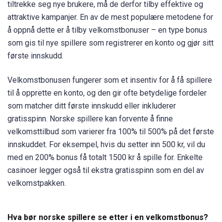
tiltrekke seg nye brukere, må de derfor tilby effektive og
attraktive kampanjer. En av de mest populære metodene for
å oppnå dette er å tilby velkomstbonuser – en type bonus
som gis til nye spillere som registrerer en konto og gjør sitt
første innskudd.
Velkomstbonusen fungerer som et insentiv for å få spillere
til å opprette en konto, og den gir ofte betydelige fordeler
som matcher ditt første innskudd eller inkluderer
gratisspinn. Norske spillere kan forvente å finne
velkomsttilbud som varierer fra 100% til 500% på det første
innskuddet. For eksempel, hvis du setter inn 500 kr, vil du
med en 200% bonus få totalt 1500 kr å spille for. Enkelte
casinoer legger også til ekstra gratisspinn som en del av
velkomstpakken.
Hva bør norske spillere se etter i en velkomstbonus?