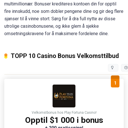
multimillionær. Bonuser krediteres kontoen din for opptil
fire innskudd, noe som dobler pengene dine og gir deg flere
sjanser til å vinne stort. Sørg for å dra full nytte av disse
utrolige casinobonusene, og ikke glem å sjekke
omsetningskravene for å maksimere fordelene dine.
TOPP 10 Casino Bonus Velkomsttilbud
1
Velkomstbonus hos Play Fortuna Casino!
Opptil $1 000 i bonus
+ 200 gratisspinn!