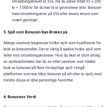
omsetningskravet er 35x, må du satse totalt 35 x 200
kr = 7 000 kr før du kan ta ut gevinstene dine. Bonuser
med omsetningskrav på 20x eller lavere anses som
svært gunstige.
5. Spill som Bonusen Kan Brukes på
Mange casinoer begrenser hvilke spill som kvalifiserer for
bruk av bonusmidler. Det er viktig å sjekke hvilke spill som
teller mot omsetningskravene. Hvis du liker et stort utvalg
av spilleautomater, bør du se etter casinoer som tillater
bruk av bonusen på flere forskjellige spill. Unngå
plattformer som kun tilbyr bonuser på ett eller to spill, med
mindre disse er dine personlige favoritter.
6. Bonusens Verdi