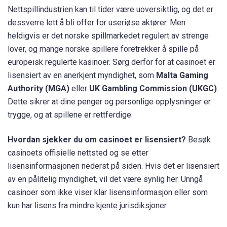
Nettspillindustrien kan til tider være uoversiktlig, og det er
dessverre lett å bli offer for useriøse aktører. Men
heldigvis er det norske spillmarkedet regulert av strenge
lover, og mange norske spillere foretrekker å spille på
europeisk regulerte kasinoer. Sørg derfor for at casinoet er
lisensiert av en anerkjent myndighet, som
Malta Gaming
Authority (MGA)
eller
UK Gambling Commission (UKGC)
.
Dette sikrer at dine penger og personlige opplysninger er
trygge, og at spillene er rettferdige.
Hvordan sjekker du om casinoet er lisensiert?
Besøk
casinoets offisielle nettsted og se etter
lisensinformasjonen nederst på siden. Hvis det er lisensiert
av en pålitelig myndighet, vil det være synlig her. Unngå
casinoer som ikke viser klar lisensinformasjon eller som
kun har lisens fra mindre kjente jurisdiksjoner.