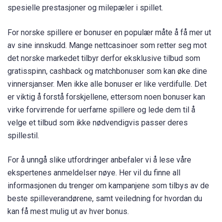
spesielle prestasjoner og milepæler i spillet.
For norske spillere er bonuser en populær måte å få mer ut
av sine innskudd. Mange nettcasinoer som retter seg mot
det norske markedet tilbyr derfor eksklusive tilbud som
gratisspinn, cashback og matchbonuser som kan øke dine
vinnersjanser. Men ikke alle bonuser er like verdifulle. Det
er viktig å forstå forskjellene, ettersom noen bonuser kan
virke forvirrende for uerfarne spillere og lede dem til å
velge et tilbud som ikke nødvendigvis passer deres
spillestil.
For å unngå slike utfordringer anbefaler vi å lese våre
ekspertenes anmeldelser nøye. Her vil du finne all
informasjonen du trenger om kampanjene som tilbys av de
beste spilleverandørene, samt veiledning for hvordan du
kan få mest mulig ut av hver bonus.