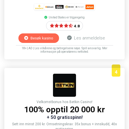
United States er tilgjengelig
4.8
Besøk kasino
18+ | AD | Les vilkårene og betingelsene nøye. Spill ansvarlig. Mer
informasjon på operatørens nettsted.
4
Velkomstbonus hos Betkin Casino!
100% opptil 20 000 kr
+ 50 gratisspinn!
Sett inn minst 200 kr. Omsetningskrav: 35x bonus + innskudd, 40x