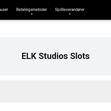
nuser
Betalingsmetoder
Spillleverandører
ELK Studios Slots