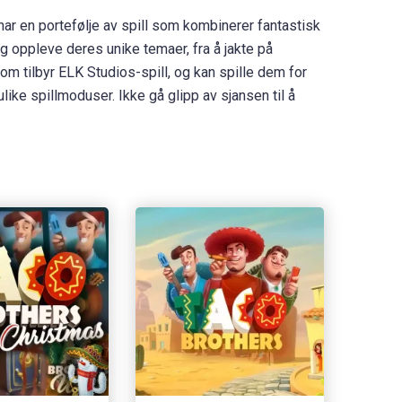
ar en portefølje av spill som kombinerer fantastisk
g oppleve deres unike temaer, fra å jakte på
om tilbyr ELK Studios-spill, og kan spille dem for
ike spillmoduser. Ikke gå glipp av sjansen til å