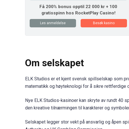
Få 200% bonus opptil 22 000 kr + 100
gratisspinn hos RocketPlay Casino!
Besøk kasino
Om selskapet
ELK Studios er et kjent svensk spillselskap som pro
matematikk og høyteknologi for å sikre rettferdige 
Nye ELK Studios-kasinoer kan skryte av rundt 40 spi
den kreative tilnærmingen til karakterer og symboler
Selskapet legger stor vekt på ansvarlig og åpen spil