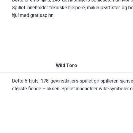
Spillet inneholder tekniske hjelpere, makeup-artister, og 
hjul med gratisspinn.
Wild Toro
Dette 5-hjuls, 178-gevinstlinjers spillet gir spilleren sja
største fiende – oksen. Spillet inneholder wild-symboler 