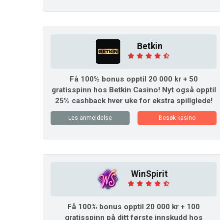
Betkin
Få 100% bonus opptil 20 000 kr + 50
gratisspinn hos Betkin Casino! Nyt også opptil
25% cashback hver uke for ekstra spillglede!
Besøk kasino
WinSpirit
Få 100% bonus opptil 20 000 kr + 100
gratisspinn på ditt første innskudd hos