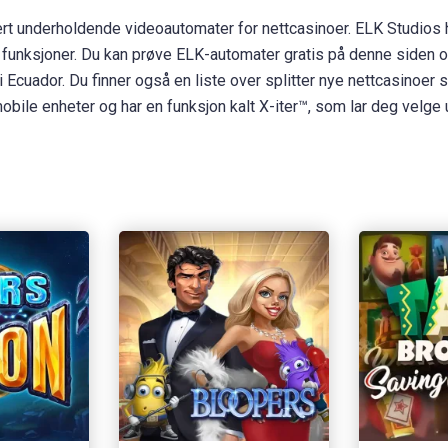
rt underholdende videoautomater for nettcasinoer. ELK Studios h
 funksjoner. Du kan prøve ELK-automater gratis på denne siden o
Ecuador. Du finner også en liste over splitter nye nettcasinoer s
ile enheter og har en funksjon kalt X-iter™, som lar deg velge ul