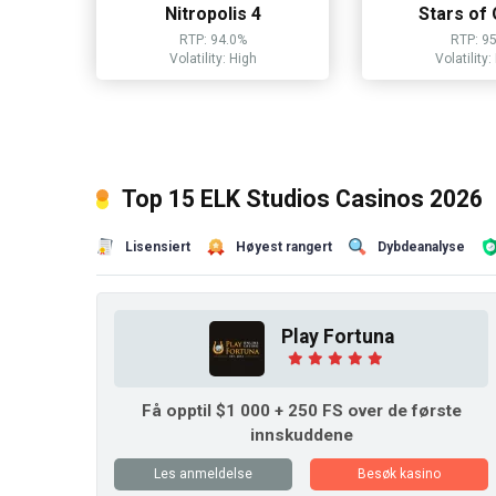
Nitropolis 4
Stars of 
RTP: 94.0%
RTP: 9
Volatility: High
Volatility:
Top 15 ELK Studios Casinos 2026
Lisensiert
Høyest rangert
Dybdeanalyse
Play Fortuna
Få opptil $1 000 + 250 FS over de første
innskuddene
Besøk kasino