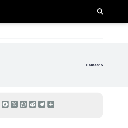
Games: 5
Facebook
X
WhatsApp
Reddit
Telegram
Share