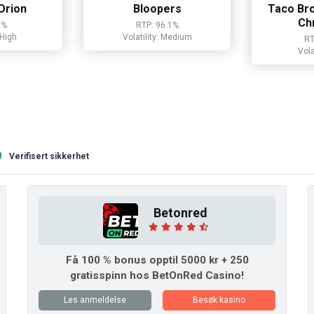
Orion
Bloopers
Taco Bro
Ch
5%
RTP: 96.1%
 High
Volatility: Medium
RT
Vola
Verifisert sikkerhet
Betonred
Få 100 % bonus opptil 5000 kr + 250
gratisspinn hos BetOnRed Casino!
Besøk kasino