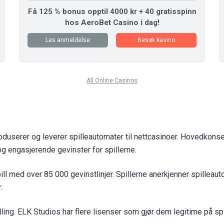
Få 125 % bonus opptil 4000 kr + 40 gratisspinn
hos AeroBet Casino i dag!
Besøk kasino
All Online Casinos
duserer og leverer spilleautomater til nettcasinoer. Hovedkonsep
og engasjerende gevinster for spillerne.
ll med over 85 000 gevinstlinjer. Spillerne anerkjenner spillea
.
ling. ELK Studios har flere lisenser som gjør dem legitime på sp