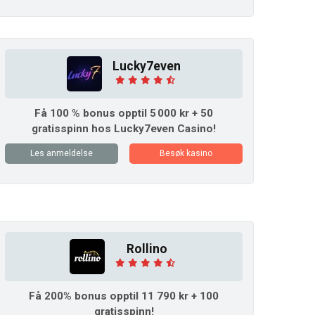
Lucky7even
Få 100 % bonus opptil 5 000 kr + 50
gratisspinn hos Lucky7even Casino!
Besøk kasino
Rollino
Få 200% bonus opptil 11 790 kr + 100
gratisspinn!