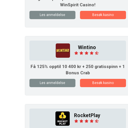
WinSpirit Casino!
Besøk kasino
Wintino
Få 125% opptil 10 400 kr + 250 gratisspinn + 1
Bonus Crab
Besøk kasino
RocketPlay