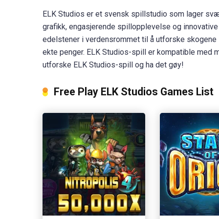
ELK Studios er et svensk spillstudio som lager svæ
grafikk, engasjerende spillopplevelse og innovative
edelstener i verdensrommet til å utforske skogene i 
ekte penger. ELK Studios-spill er kompatible med mob
utforske ELK Studios-spill og ha det gøy!
Free Play ELK Studios Games List