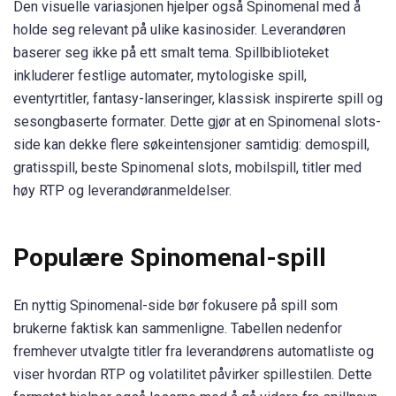
Den visuelle variasjonen hjelper også Spinomenal med å
holde seg relevant på ulike kasinosider. Leverandøren
baserer seg ikke på ett smalt tema. Spillbiblioteket
inkluderer festlige automater, mytologiske spill,
eventyrtitler, fantasy-lanseringer, klassisk inspirerte spill og
sesongbaserte formater. Dette gjør at en Spinomenal slots-
side kan dekke flere søkeintensjoner samtidig: demospill,
gratisspill, beste Spinomenal slots, mobilspill, titler med
høy RTP og leverandøranmeldelser.
Populære Spinomenal-spill
En nyttig Spinomenal-side bør fokusere på spill som
brukerne faktisk kan sammenligne. Tabellen nedenfor
fremhever utvalgte titler fra leverandørens automatliste og
viser hvordan RTP og volatilitet påvirker spillestilen. Dette