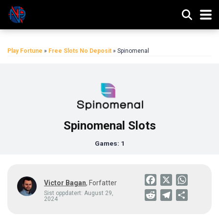
Play Fortune
»
Free Slots No Deposit
»
Spinomenal
Spinomenal Slots
Games: 1
Facebook
X
WhatsAp
Victor Bagan
, Forfatter
Sist oppdatert:
August 29,
Reddit
Telegram
Share
2024