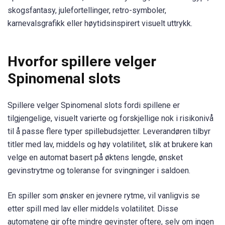
skogsfantasy, julefortellinger, retro-symboler,
karnevalsgrafikk eller høytidsinspirert visuelt uttrykk.
Hvorfor spillere velger
Spinomenal slots
Spillere velger Spinomenal slots fordi spillene er
tilgjengelige, visuelt varierte og forskjellige nok i risikonivå
til å passe flere typer spillebudsjetter. Leverandøren tilbyr
titler med lav, middels og høy volatilitet, slik at brukere kan
velge en automat basert på øktens lengde, ønsket
gevinstrytme og toleranse for svingninger i saldoen.
En spiller som ønsker en jevnere rytme, vil vanligvis se
etter spill med lav eller middels volatilitet. Disse
automatene gir ofte mindre gevinster oftere, selv om ingen