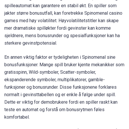
spilleautomat kan garantere en stabil økt. En spiller som
jakter større bonusutfall, kan foretrekke Spinomenal casino
games med høy volatilitet. Høyvolatilitetstitler kan skape
mer dramatiske spilløkter fordi gevinster kan komme
sjeldnere, mens bonusrunder og spesialfunksjoner kan ha
sterkere gevinstpotensial.
En annen viktig faktor er tydeligheten i Spinomenal sine
bonusfunksjoner. Mange spill bruker kjente mekanikker som
gratisspinn, Wild-symboler, Scatter-symboler,
ekspanderende symboler, multiplikatorer, gamble-
funksjoner og bonusrunder. Disse funksjonene forklares
normalt i gevinsttabellen og er enkle å følge under spill.
Dette er viktig for demobrukere fordi en spiller raskt kan
teste en automat og forstå om bonusrytmen føles
komfortabel.