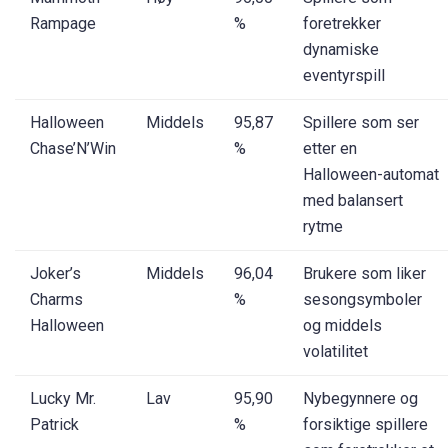
Rampage
%
foretrekker
dynamiske
eventyrspill
Halloween
Middels
95,87
Spillere som ser
Chase’N’Win
%
etter en
Halloween-automat
med balansert
rytme
Joker’s
Middels
96,04
Brukere som liker
Charms
%
sesongsymboler
Halloween
og middels
volatilitet
Lucky Mr.
Lav
95,90
Nybegynnere og
Patrick
%
forsiktige spillere