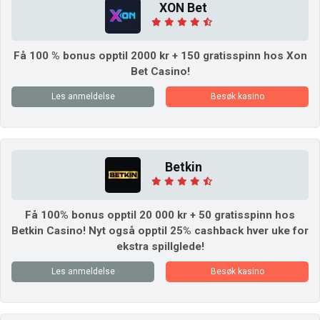
XON Bet
Få 100 % bonus opptil 2000 kr + 150 gratisspinn hos Xon
Bet Casino!
Besøk kasino
Betkin
Få 100% bonus opptil 20 000 kr + 50 gratisspinn hos
Betkin Casino! Nyt også opptil 25% cashback hver uke for
ekstra spillglede!
Besøk kasino