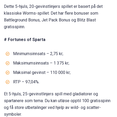
Dette 5-hjuls, 20-gevinstlinjers spillet er basert på det
klassiske Worms-spillet. Det har flere bonuser som
Battleground Bonus, Jet Pack Bonus og Blitz Blast
gratisspinn.
# Fortunes of Sparta
Minimumsinnsats – 2,75 kr;
Maksimumsinnsats – 1 375 kr;
Maksimal gevinst – 110 000 kr;
RTP – 97,04%.
Et 5-hjuls, 25-gevinstlinjers spill med gladiatorer og
spartanere som tema. Du kan utløse opptil 100 gratisspinn
og få store utbetalinger ved hjelp av wild- og scatter-
symboler.