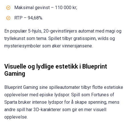
Maksimal gevinst – 110 000 kr;
RTP – 94,68%.
En populær 5-hjuls, 20-gevinstlinjers automat med magi og
tryllekunst som tema. Spillet tilbyr gratisspinn, wilds og
mysteriesymboler som øker vinnersjansene.
Visuelle og lydlige estetikk i Blueprint
Gaming
Blueprint Gaming sine spilleautomater tilbyr flotte estetiske
opplevelser med episke lydspor. Spill som Fortunes of
Sparta bruker intense lydspor for å skape spenning, mens
andre spill har 3D-karakterer som gir en mer visuell
opplevelse.