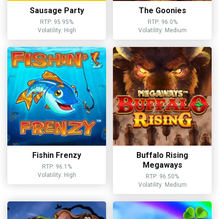
Sausage Party
The Goonies
RTP: 95.95%
RTP: 96.0%
Volatility: High
Volatility: Medium
Fishin Frenzy
Buffalo Rising
Megaways
RTP: 96.1%
Volatility: High
RTP: 96.50%
Volatility: Medium