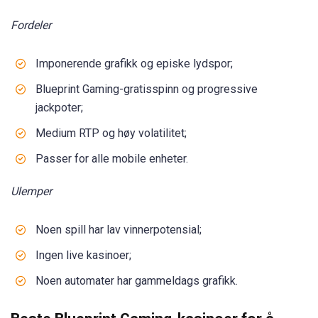
Fordeler
Imponerende grafikk og episke lydspor;
Blueprint Gaming-gratisspinn og progressive
jackpoter;
Medium RTP og høy volatilitet;
Passer for alle mobile enheter.
Ulemper
Noen spill har lav vinnerpotensial;
Ingen live kasinoer;
Noen automater har gammeldags grafikk.