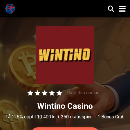
Rate this casino
Wintino Casino
Få 125% opptil 10 400 kr + 250 gratisspinn + 1 Bonus Crab