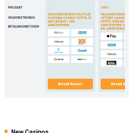
PROSENT
-
100%
VELKOMSTBONUS HOS PLAY
VELKOMSTBONUS TI
VELKOMSTBONUS
FORTUNA CASINO! OPPTIL $1
JETTBET CASINO! 10
000 I BONUS + 200
OPPTIL 5000 KR + 100
GRATISSPINN!
GRATISSPINN! SETT I
BETALINGSMETODER
KR. OMSETNINGSKRA
Besøk kasino
Besøk kasi
New Casinos