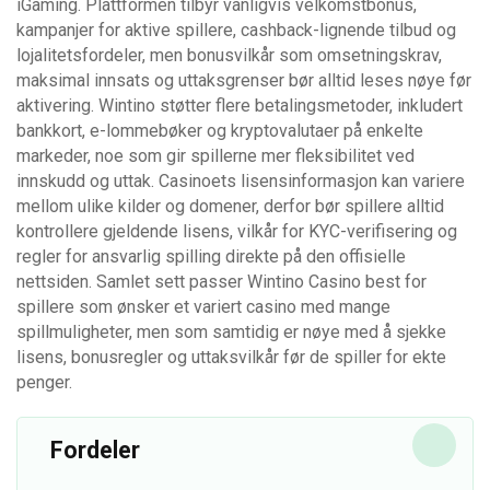
iGaming. Plattformen tilbyr vanligvis velkomstbonus,
kampanjer for aktive spillere, cashback-lignende tilbud og
lojalitetsfordeler, men bonusvilkår som omsetningskrav,
maksimal innsats og uttaksgrenser bør alltid leses nøye før
aktivering. Wintino støtter flere betalingsmetoder, inkludert
bankkort, e-lommebøker og kryptovalutaer på enkelte
markeder, noe som gir spillerne mer fleksibilitet ved
innskudd og uttak. Casinoets lisensinformasjon kan variere
mellom ulike kilder og domener, derfor bør spillere alltid
kontrollere gjeldende lisens, vilkår for KYC-verifisering og
regler for ansvarlig spilling direkte på den offisielle
nettsiden. Samlet sett passer Wintino Casino best for
spillere som ønsker et variert casino med mange
spillmuligheter, men som samtidig er nøye med å sjekke
lisens, bonusregler og uttaksvilkår før de spiller for ekte
penger.
Fordeler