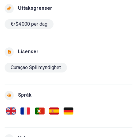
Uttaksgrenser
€/$4 000 per dag
Lisenser
Curaçao Spillmyndighet
Språk