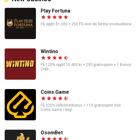
Play Fortuna
Få opptil $1 000 + 250 FS over de første innskuddene
Wintino
Få 125% opptil 10 400 kr + 250 gratisspinn + 1 Bonus
Crab
Coins.Game
Få 325% velkomstbonus + 110 gratisspinn hos
Coins.Game i dag!
OsomBet