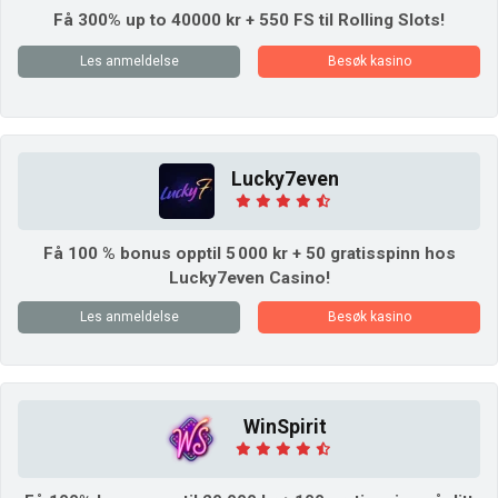
Få 300% up to 40000 kr + 550 FS til Rolling Slots!
Besøk kasino
Lucky7even
Få 100 % bonus opptil 5 000 kr + 50 gratisspinn hos
Lucky7even Casino!
Besøk kasino
WinSpirit