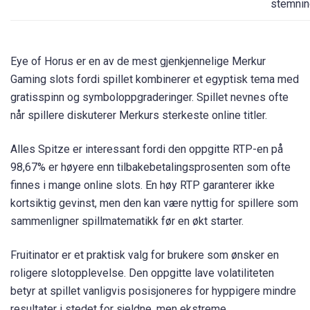
stemnin
Eye of Horus er en av de mest gjenkjennelige Merkur
Gaming slots fordi spillet kombinerer et egyptisk tema med
gratisspinn og symboloppgraderinger. Spillet nevnes ofte
når spillere diskuterer Merkurs sterkeste online titler.
Alles Spitze er interessant fordi den oppgitte RTP-en på
98,67% er høyere enn tilbakebetalingsprosenten som ofte
finnes i mange online slots. En høy RTP garanterer ikke
kortsiktig gevinst, men den kan være nyttig for spillere som
sammenligner spillmatematikk før en økt starter.
Fruitinator er et praktisk valg for brukere som ønsker en
roligere slotopplevelse. Den oppgitte lave volatiliteten
betyr at spillet vanligvis posisjoneres for hyppigere mindre
resultater i stedet for sjeldne, men ekstreme