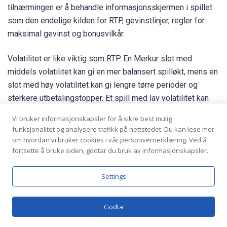
tilnærmingen er å behandle informasjonsskjermen i spillet
som den endelige kilden for RTP, gevinstlinjer, regler for
maksimal gevinst og bonusvilkår.
Volatilitet er like viktig som RTP. En Merkur slot med
middels volatilitet kan gi en mer balansert spilløkt, mens en
slot med høy volatilitet kan gi lengre tørre perioder og
sterkere utbetalingstopper. Et spill med lav volatilitet kan
passe mindre budsjetter, men har vanligvis lavere dramatisk
Vi bruker informasjonskapsler for å sikre best mulig
gevinstpotensial enn et spill med høy volatilitet.
funksjonalitet og analysere trafikk på nettstedet. Du kan lese mer
om hvordan vi bruker cookies i vår personvernerklæring. Ved å
fortsette å bruke siden, godtar du bruk av informasjonskapsler.
Merkur Gaming bonuser og
Settings
gratisspinn
Godta
Casinobonuser kan brukes på Merkur Gaming slots når
casinoets vilkår lar disse spillene bidra til