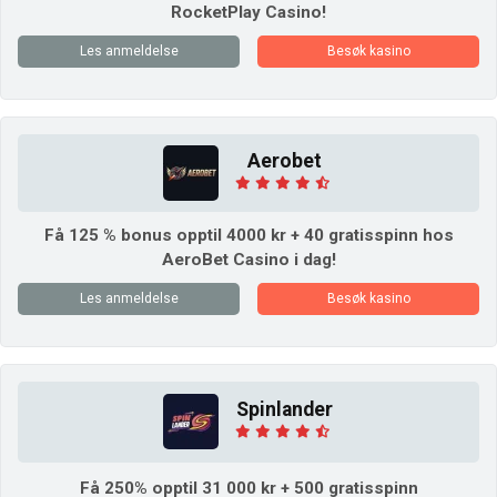
RocketPlay Casino!
Besøk kasino
Aerobet
Få 125 % bonus opptil 4000 kr + 40 gratisspinn hos
AeroBet Casino i dag!
Besøk kasino
Spinlander
Få 250% opptil 31 000 kr + 500 gratisspinn