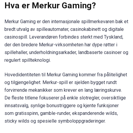
Hva er Merkur Gaming?
Merkur Gaming er den internasjonale spillmerkevaren bak et
bredt utvalg av spilleautomater, casinokabinett og digitale
casinospill. Leverandøren forbindes sterkt med Tyskland,
der den bredere Merkur-virksomheten har dype røtter i
spillehaller, underholdningsarkader, landbaserte casinoer og
regulert spillteknologi.
Hovedidentiteten til Merkur Gaming kommer fra pålitelighet
og tilgjengelighet. Merkur-spill er sjelden bygget rundt
forvirrende mekanikker som krever en lang læringskurve.
De fleste titlene fokuserer på enkle slotregler, oversiktlige
innsatsvalg, synlige bonustriggere og kjente funksjoner
som gratisspinn, gamble-runder, ekspanderende wilds,
sticky wilds og spesielle symboloppgraderinger.