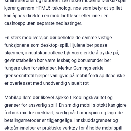
smarttelefoner og nettbrett. De fleste moderne Merkur-spill
kjører gjennom HTML5-teknologi, noe som betyr at spillet
kan åpnes direkte i en mobilnettleser eller inne i en
casinoapp uten separate nedlastinger.
En sterk mobilversjon bør beholde de samme viktige
funksjonene som desktop-spill. Hjulene bør passe
skjermen, innsatskontrollene bør være enkle å trykke på,
gevinsttabellen bør være lesbar, og bonusrunder bør
fungere uten forsinkelser. Merkur Gamings enkle
grensesnittstil hjelper vanligvis på mobil fordi spillene ikke
er overlesset med unødvendig visuelt rot.
Mobilspillere bør likevel sjekke tilkoblingskvalitet og
grenser for ansvarlig spill. En smidig mobil slotøkt kan gjøre
forbruk mindre merkbart, særlig når hurtigspinn og lagrede
betalingsmetoder er tilgjengelige. Innskuddsgrenser og
øktpåminnelser er praktiske verktøy for å holde mobilspill