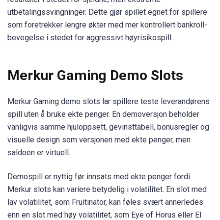
utbetalingssvingninger. Dette gjør spillet egnet for spillere
som foretrekker lengre økter med mer kontrollert bankroll-
bevegelse i stedet for aggressivt høyrisikospill.
Merkur Gaming Demo Slots
Merkur Gaming demo slots lar spillere teste leverandørens
spill uten å bruke ekte penger. En demoversjon beholder
vanligvis samme hjuloppsett, gevinsttabell, bonusregler og
visuelle design som versjonen med ekte penger, men
saldoen er virtuell.
Demospill er nyttig før innsats med ekte penger fordi
Merkur slots kan variere betydelig i volatilitet. En slot med
lav volatilitet, som Fruitinator, kan føles svært annerledes
enn en slot med høy volatilitet, som Eye of Horus eller El