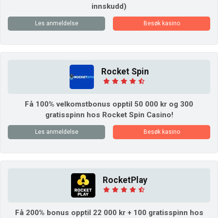
innskudd)
Besøk kasino
Rocket Spin
Få 100% velkomstbonus opptil 50 000 kr og 300
gratisspinn hos Rocket Spin Casino!
Besøk kasino
RocketPlay
Få 200% bonus opptil 22 000 kr + 100 gratisspinn hos