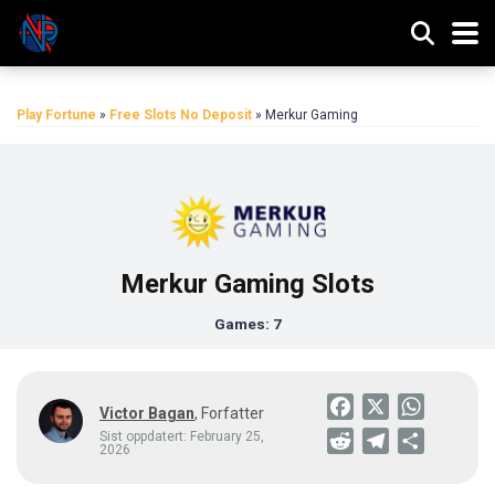
Play Fortune
»
Free Slots No Deposit
»
Merkur Gaming
Merkur Gaming Slots
Games: 7
Facebook
X
WhatsAp
Victor Bagan
, Forfatter
Sist oppdatert:
February 25,
Reddit
Telegram
Share
2026