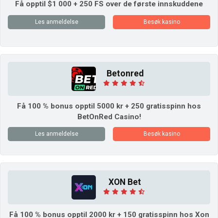
Få opptil $1 000 + 250 FS over de første innskuddene
Besøk kasino
Betonred
Få 100 % bonus opptil 5000 kr + 250 gratisspinn hos
BetOnRed Casino!
Besøk kasino
XON Bet
Få 100 % bonus opptil 2000 kr + 150 gratisspinn hos Xon