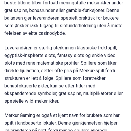
beste titlene tilbyr fortsatt meningsfulle mekanikker under
gratisspinn, bonusrunder eller gamble-funksjoner. Denne
balansen gjør leverandøren spesielt praktisk for brukere
som ønsker rask tilgang til slotunderholdning uten å miste
følelsen av ekte casinodybde.
Leverandøren er særlig sterk innen klassiske fruktspill,
egyptisk-inspirerte slots, fantasy slots og enkle video
slots med rene matematiske profiler. Spillere som liker
direkte hjulaction, setter ofte pris på Merkur-spill fordi
strukturen er lett å følge. Spillere som foretrekker
bonusfokuserte økter, kan se etter titler med
ekspanderende symboler, gratisspinn, multiplikatorer eller
spesielle wild-mekanikker.
Merkur Gaming er også et kjent navn for brukere som har
spilt i landbaserte lokaler. Denne gjenkjennelsen hjelper
leverandøren på nett, fordi mange spillere allerede