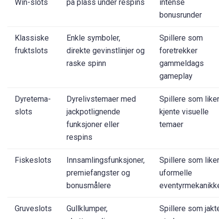
Win-slots
på plass under respins
intense
bonusrunder
Klassiske
Enkle symboler,
Spillere som
fruktslots
direkte gevinstlinjer og
foretrekker
raske spinn
gammeldags
gameplay
Dyretema-
Dyrelivstemaer med
Spillere som like
slots
jackpotlignende
kjente visuelle
funksjoner eller
temaer
respins
Fiskeslots
Innsamlingsfunksjoner,
Spillere som like
premiefangster og
uformelle
bonusmålere
eventyrmekanikk
Gruveslots
Gullklumper,
Spillere som jakt