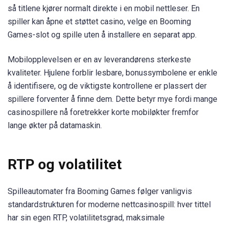
så titlene kjører normalt direkte i en mobil nettleser. En
spiller kan åpne et støttet casino, velge en Booming
Games-slot og spille uten å installere en separat app.
Mobilopplevelsen er en av leverandørens sterkeste
kvaliteter. Hjulene forblir lesbare, bonussymbolene er enkle
å identifisere, og de viktigste kontrollene er plassert der
spillere forventer å finne dem. Dette betyr mye fordi mange
casinospillere nå foretrekker korte mobiløkter fremfor
lange økter på datamaskin.
RTP og volatilitet
Spilleautomater fra Booming Games følger vanligvis
standardstrukturen for moderne nettcasinospill: hver tittel
har sin egen RTP, volatilitetsgrad, maksimale