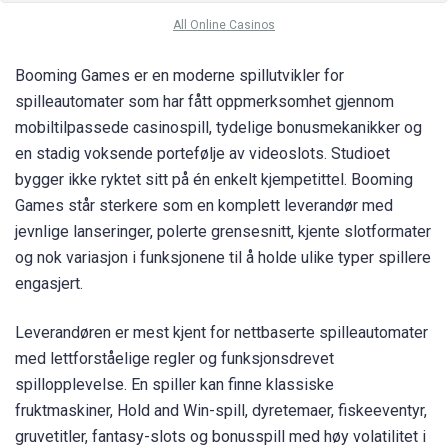
All Online Casinos
Booming Games er en moderne spillutvikler for
spilleautomater som har fått oppmerksomhet gjennom
mobiltilpassede casinospill, tydelige bonusmekanikker og
en stadig voksende portefølje av videoslots. Studioet
bygger ikke ryktet sitt på én enkelt kjempetittel. Booming
Games står sterkere som en komplett leverandør med
jevnlige lanseringer, polerte grensesnitt, kjente slotformater
og nok variasjon i funksjonene til å holde ulike typer spillere
engasjert.
Leverandøren er mest kjent for nettbaserte spilleautomater
med lettforståelige regler og funksjonsdrevet
spillopplevelse. En spiller kan finne klassiske
fruktmaskiner, Hold and Win-spill, dyretemaer, fiskeeventyr,
gruvetitler, fantasy-slots og bonusspill med høy volatilitet i