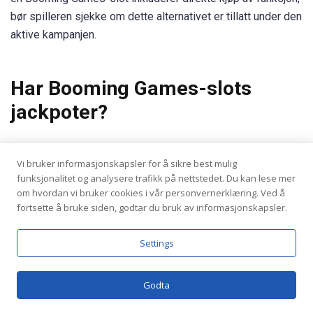
bør spilleren sjekke om dette alternativet er tillatt under den
aktive kampanjen.
Har Booming Games-slots
jackpoter?
Booming Games er ikke først og fremst kjent som en
Vi bruker informasjonskapsler for å sikre best mulig
leverandør av progressive jackpoter. Mange av spillene
funksjonalitet og analysere trafikk på nettstedet. Du kan lese mer
fokuserer på faste premier, Hold and Win-belønninger,
om hvordan vi bruker cookies i vår personvernerklæring. Ved å
bonusverdier eller maksimalt gevinstpotensial i stedet for
fortsette å bruke siden, godtar du bruk av informasjonskapsler.
enorme progressive premier som deles på tvers av
nettverk.
Settings
En fast jackpotlignende premie fungerer annerledes enn en
Godta
progressiv jackpot. En progressiv jackpot vokser når
spillere satser penger på tvers av et koblet nettverk. En