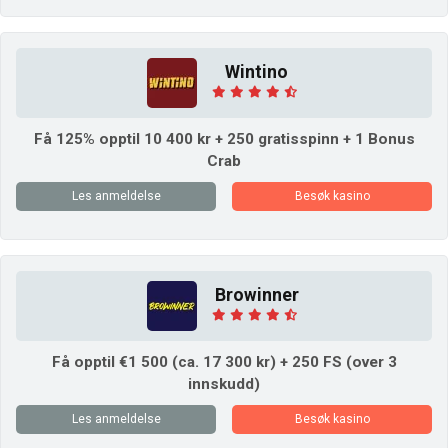
Wintino
Få 125% opptil 10 400 kr + 250 gratisspinn + 1 Bonus
Crab
Besøk kasino
Browinner
Få opptil €1 500 (ca. 17 300 kr) + 250 FS (over 3
innskudd)
Besøk kasino