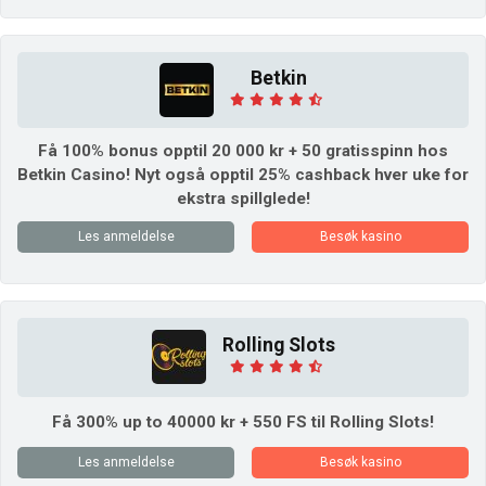
Betkin
Få 100% bonus opptil 20 000 kr + 50 gratisspinn hos
Betkin Casino! Nyt også opptil 25% cashback hver uke for
ekstra spillglede!
Besøk kasino
Rolling Slots
Få 300% up to 40000 kr + 550 FS til Rolling Slots!
Besøk kasino