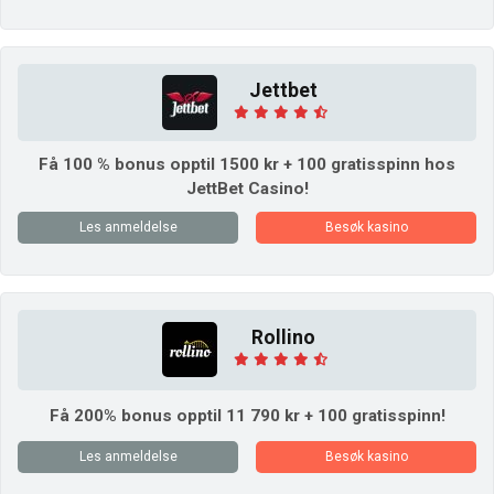
Jettbet
Få 100 % bonus opptil 1500 kr + 100 gratisspinn hos
JettBet Casino!
Besøk kasino
Rollino
Få 200% bonus opptil 11 790 kr + 100 gratisspinn!
Besøk kasino