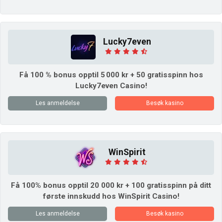
Lucky7even
Få 100 % bonus opptil 5 000 kr + 50 gratisspinn hos
Lucky7even Casino!
Besøk kasino
WinSpirit
Få 100% bonus opptil 20 000 kr + 100 gratisspinn på ditt
første innskudd hos WinSpirit Casino!
Besøk kasino