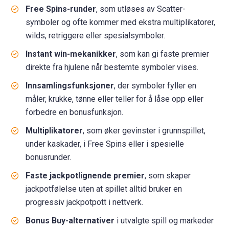
Free Spins-runder
, som utløses av Scatter-
symboler og ofte kommer med ekstra multiplikatorer,
wilds, retriggere eller spesialsymboler.
Instant win-mekanikker
, som kan gi faste premier
direkte fra hjulene når bestemte symboler vises.
Innsamlingsfunksjoner
, der symboler fyller en
måler, krukke, tønne eller teller for å låse opp eller
forbedre en bonusfunksjon.
Multiplikatorer
, som øker gevinster i grunnspillet,
under kaskader, i Free Spins eller i spesielle
bonusrunder.
Faste jackpotlignende premier
, som skaper
jackpotfølelse uten at spillet alltid bruker en
progressiv jackpotpott i nettverk.
Bonus Buy-alternativer
i utvalgte spill og markeder