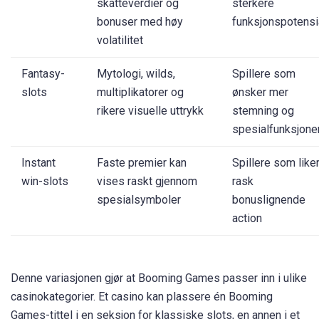
skatteverdier og
sterkere
bonuser med høy
funksjonspotensi
volatilitet
Fantasy-
Mytologi, wilds,
Spillere som
slots
multiplikatorer og
ønsker mer
rikere visuelle uttrykk
stemning og
spesialfunksjone
Instant
Faste premier kan
Spillere som like
win-slots
vises raskt gjennom
rask
spesialsymboler
bonuslignende
action
Denne variasjonen gjør at Booming Games passer inn i ulike
casinokategorier. Et casino kan plassere én Booming
Games-tittel i en seksjon for klassiske slots, en annen i et