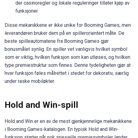
der casinoregler og lokale reguleringer tillater kjøp av
funksjoner.
Disse mekanikkene er ikke unike for Booming Games, men
leverandøren bruker dem på en spillerorientert måte. De
beste spilleautomatene fra Booming Games gjør
bonusmålet synlig. En spiller vet vanligvis hvilket symbol
som er viktig, hvilken funksjon som kan utløses, og hvilken
type premiestruktur som finnes. Denne tydeligheten gjør at
hver funksjon føles målrettet i stedet for dekorativ, særlig
under raske mobiløkter.
Hold and Win-spill
Hold and Win er en av de mest gjenkjennelige mekanikkene
i Booming Games-katalogen. En typisk Hold and Win-
funksjon starter når nok spesielle premiesymboler lander