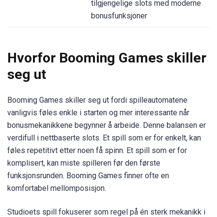
tilgjengelige slots med moderne
bonusfunksjoner
Hvorfor Booming Games skiller
seg ut
Booming Games skiller seg ut fordi spilleautomatene
vanligvis føles enkle i starten og mer interessante når
bonusmekanikkene begynner å arbeide. Denne balansen er
verdifull i nettbaserte slots. Et spill som er for enkelt, kan
føles repetitivt etter noen få spinn. Et spill som er for
komplisert, kan miste spilleren før den første
funksjonsrunden. Booming Games finner ofte en
komfortabel mellomposisjon.
Studioets spill fokuserer som regel på én sterk mekanikk i