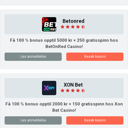
Betonred
Få 100 % bonus opptil 5000 kr + 250 gratisspinn hos
BetOnRed Casino!
Besøk kasino
XON Bet
Få 100 % bonus opptil 2000 kr + 150 gratisspinn hos Xon
Bet Casino!
Besøk kasino