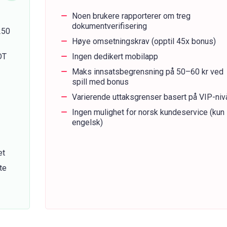
Noen brukere rapporterer om treg
dokumentverifisering
250
Høye omsetningskrav (opptil 45x bonus)
DT
Ingen dedikert mobilapp
Maks innsatsbegrensning på 50–60 kr ved
spill med bonus
Varierende uttaksgrenser basert på VIP-niv
Ingen mulighet for norsk kundeservice (kun
engelsk)
et
te