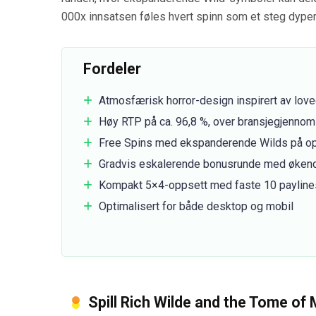
000x innsatsen føles hvert spinn som et steg dyper
Fordeler
Atmosfærisk horror-design inspirert av love
Høy RTP på ca. 96,8 %, over bransjegjennom
Free Spins med ekspanderende Wilds på oppt
Gradvis eskalerende bonusrunde med økende
Kompakt 5×4-oppsett med faste 10 paylines 
Optimalisert for både desktop og mobil
Spill Rich Wilde and the Tome o