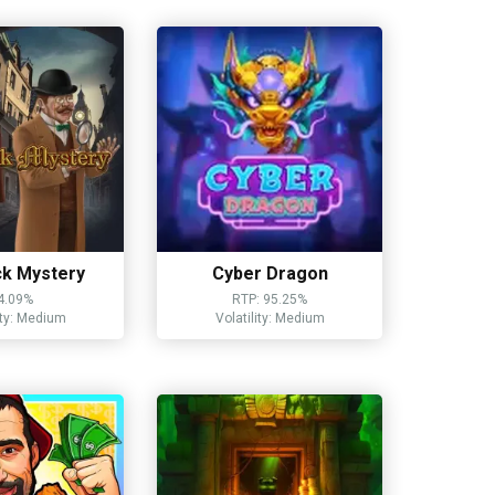
ck Mystery
Cyber Dragon
4.09%
RTP: 95.25%
ity: Medium
Volatility: Medium