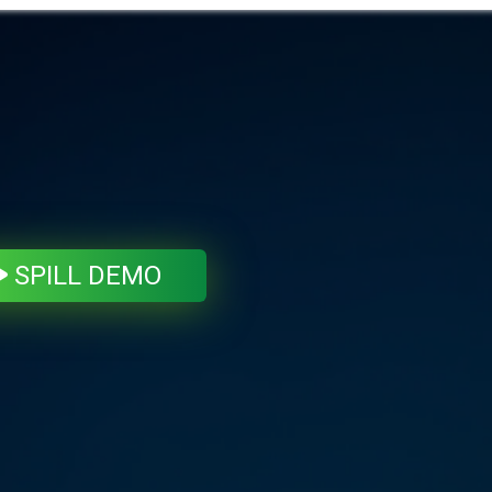
SPILL DEMO