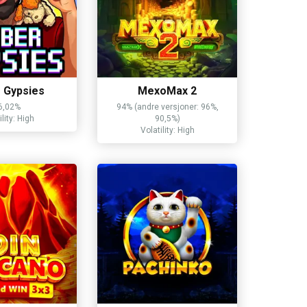
 Gypsies
MexoMax 2
6,02%
94% (andre versjoner: 96%,
ility: High
90,5%)
Volatility: High