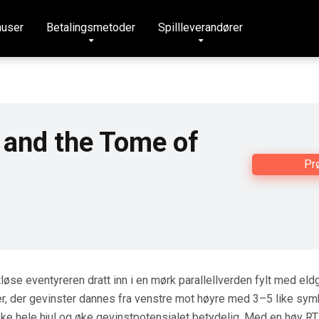
nuser
Betalingsmetoder
Spillleverandører
 and the Tome of
Prø
løse eventyreren dratt inn i en mørk parallellverden fylt med el
r, der gevinster dannes fra venstre mot høyre med 3–5 like symb
e hele hjul og øke gevinstpotensialet betydelig. Med en høy RT