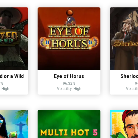
 or a Wild
Eye of Horus
Sherlo
3%
96.32%
9
: High
Volatility: High
Volatil