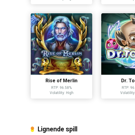
Rise of Merlin
Dr. T
RTP: 96.58%
RTP: 96
Volatility: High
Volatility
Lignende spill