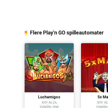
Flere Play'n GO spilleautomater
Luchamigos
5x Ma
RTP: 96.2%
RTP: 95
Volatility: High
Volatility