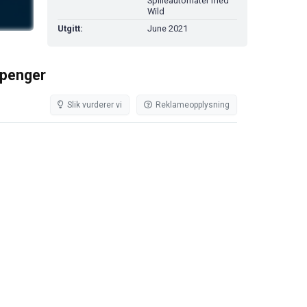
Spilleautomater med
Wild
Utgitt:
June 2021
 penger
Slik vurderer vi
Reklameopplysning