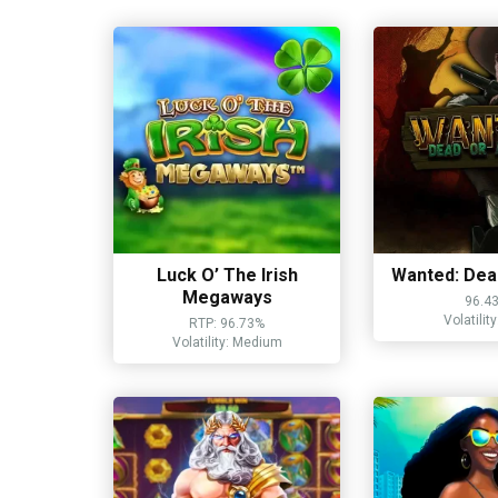
Luck O’ The Irish
Wanted: Dead
Megaways
96.4
Volatility
RTP: 96.73%
Volatility: Medium