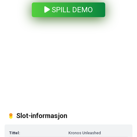
SPILL DEMO
Slot-informasjon
Tittel:
Kronos Unleashed