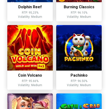
Dolphin Reef
Burning Classics
RTP: 95,23%
RTP: 96.10%
Volatility: Medium
Volatility: Medium
Coin Volcano
Pachinko
RTP: 95.66%
RTP: 96.50%
Volatility: Medium
Volatility: Medium