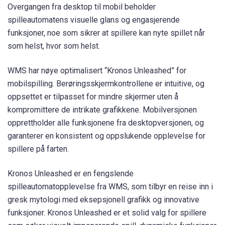
Overgangen fra desktop til mobil beholder
spilleautomatens visuelle glans og engasjerende
funksjoner, noe som sikrer at spillere kan nyte spillet når
som helst, hvor som helst.
WMS har nøye optimalisert “Kronos Unleashed” for
mobilspilling. Berøringsskjermkontrollene er intuitive, og
oppsettet er tilpasset for mindre skjermer uten å
kompromittere de intrikate grafikkene. Mobilversjonen
opprettholder alle funksjonene fra desktopversjonen, og
garanterer en konsistent og oppslukende opplevelse for
spillere på farten.
Kronos Unleashed er en fengslende
spilleautomatopplevelse fra WMS, som tilbyr en reise inn i
gresk mytologi med eksepsjonell grafikk og innovative
funksjoner. Kronos Unleashed er et solid valg for spillere