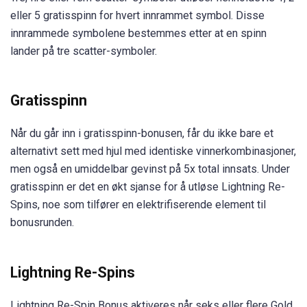
eller 5 gratisspinn for hvert innrammet symbol. Disse
innrammede symbolene bestemmes etter at en spinn
lander på tre scatter-symboler.
Gratisspinn
Når du går inn i gratisspinn-bonusen, får du ikke bare et
alternativt sett med hjul med identiske vinnerkombinasjoner,
men også en umiddelbar gevinst på 5x total innsats. Under
gratisspinn er det en økt sjanse for å utløse Lightning Re-
Spins, noe som tilfører en elektrifiserende element til
bonusrunden.
Lightning Re-Spins
Lightning Re-Spin Bonus aktiveres når seks eller flere Gold