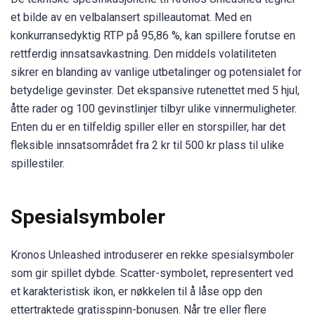
et bilde av en velbalansert spilleautomat. Med en
konkurransedyktig RTP på 95,86 %, kan spillere forutse en
rettferdig innsatsavkastning. Den middels volatiliteten
sikrer en blanding av vanlige utbetalinger og potensialet for
betydelige gevinster. Det ekspansive rutenettet med 5 hjul,
åtte rader og 100 gevinstlinjer tilbyr ulike vinnermuligheter.
Enten du er en tilfeldig spiller eller en storspiller, har det
fleksible innsatsområdet fra 2 kr til 500 kr plass til ulike
spillestiler.
Spesialsymboler
Kronos Unleashed introduserer en rekke spesialsymboler
som gir spillet dybde. Scatter-symbolet, representert ved
et karakteristisk ikon, er nøkkelen til å låse opp den
ettertraktede gratisspinn-bonusen. Når tre eller flere