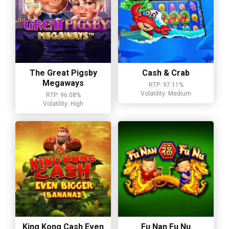
The Great Pigsby
Cash & Crab
Megaways
RTP: 97.11%
Volatility: Medium
RTP: 96.08%
Volatility: High
King Kong Cash Even
Fu Nan Fu Nu