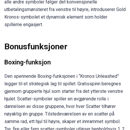
alle andre symboler følger det konvensjonelle
utbetalingsmønsteret fra venstre til høyre, introduserer Gold
Kronos-symbolet et dynamisk element som holder
spillerne engasjert.
Bonusfunksjoner
Boxing-funksjon
Den spennende Boxing-funksjonen i “Kronos Unleashed”
legger til et strategisk lag til spillet. Gratisspinn beregnes
gjennom grupperte hjul som starter fra det ytterste venstre
hjulet. Scatter-symboler spiller en avgjørende rolle i
dannelsen av disse gruppene, hvor hver Scatter tilhører
nøyaktig én gruppe. Tilstedeværelsen av en scatter på
samme rad, ett hjul til høyre, skaper et innrammet symbol.
Tre, fire eller fem scatter-symboler utløser henholdsvis 1, 2