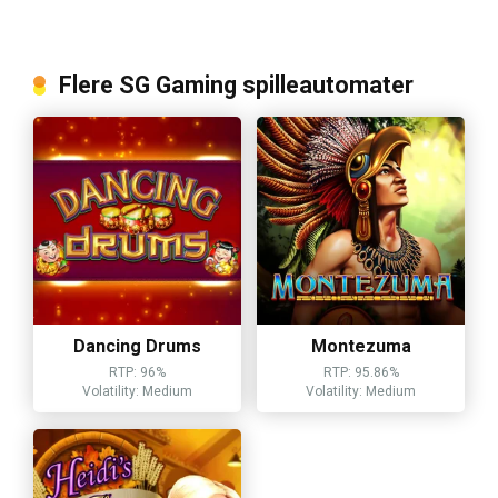
Flere SG Gaming spilleautomater
Dancing Drums
Montezuma
RTP: 96%
RTP: 95.86%
Volatility: Medium
Volatility: Medium