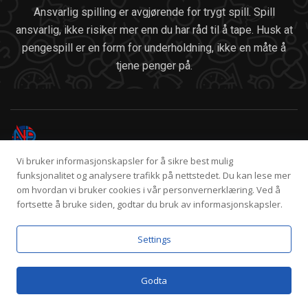
Ansvarlig spilling er avgjørende for trygt spill. Spill
ansvarlig, ikke risiker mer enn du har råd til å tape. Husk at
pengespill er en form for underholdning, ikke en måte å
tjene penger på.
Vi bruker informasjonskapsler for å sikre best mulig
NorskPlayFortune er en uavhengig informasjons- og
funksjonalitet og analysere trafikk på nettstedet. Du kan lese mer
sammenligningstjeneste for nettcasinoer. Vi tilbyr ikke
om hvordan vi bruker cookies i vår personvernerklæring. Ved å
pengespill og tar ikke imot innsatser. Enkelte lenker på
fortsette å bruke siden, godtar du bruk av informasjonskapsler.
nettstedet fører til eksterne casinooperatører. Spill
ansvarlig, og aldri for mer enn du har råd til å tape.
Settings
Godta
LENKER