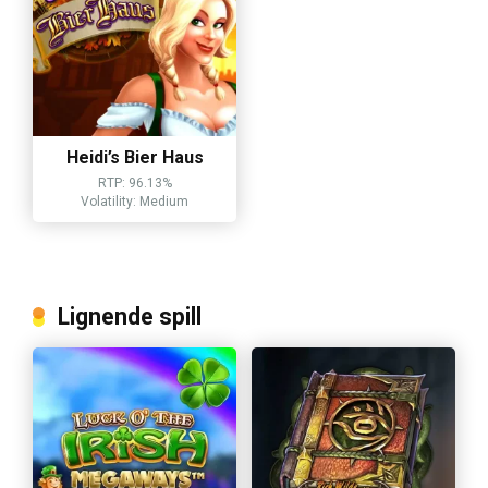
Heidi’s Bier Haus
RTP: 96.13%
Volatility: Medium
Lignende spill