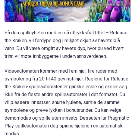
Så den spillnyheten med en så uttrykksfull tittel – Release
the Kraken, vil fordype deg i miljøet skjult av havets blå
vann. Du vil være omgitt av havets dyp, hvor du ved hvert
trinn vil møte innbyggerne i undervannsverdenen.
Videoautomaten kommer med fem hjul, fire rader med
symboler og fra 20 til 40 gevinstlinjer. Reglene for Release
the Kraken-spilleautomaten er ganske enkle og skiller seg
ikke fra de fleste andre spilleautomater i det formatet. Du
vil plassere innsatser, snurre hjulene, samle de samme
symbolene og prøve lykken i bonusrunder. Du kan velge
demomodus og spille uten innsats. Dessuten lar Pragmatic
Play spilleautomaten deg spinne hjulene i en automatisk
modus.