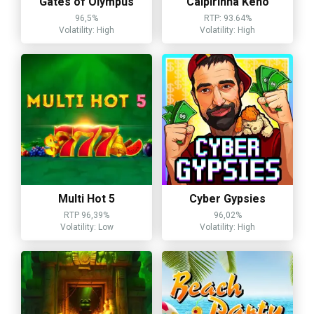
Gates of Olympus
Caipirinha Keno
96,5%
RTP: 93.64%
Volatility: High
Volatility: High
Multi Hot 5
Cyber Gypsies
RTP 96,39%
96,02%
Volatility: Low
Volatility: High