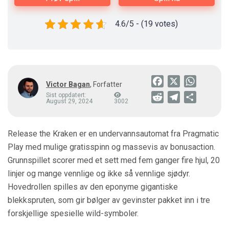
4.6/5 - (19 votes)
Facebook
X
WhatsAp
Victor Bagan
, Forfatter
Sist oppdatert:
Reddit
Telegram
Share
August 29, 2024
3002
Release the Kraken er en undervannsautomat fra Pragmatic
Play med mulige gratisspinn og massevis av bonusaction.
Grunnspillet scorer med et sett med fem ganger fire hjul, 20
linjer og mange vennlige og ikke så vennlige sjødyr.
Hovedrollen spilles av den eponyme gigantiske
blekkspruten, som gir bølger av gevinster pakket inn i tre
forskjellige spesielle wild-symboler.