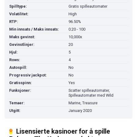
Spilltype:
Gratis spilleautomater
Volatilitet:
High
RTP:
96.50%
Min innsats / Maks innsats:
0.20 - 100
Maks gevinst:
10,000x
Gevinstlinjer:
20
Hjul:
5
Rows:
4
Autospill:
No
Progressiv jackpot:
No
Gratisspinn:
Yes
Funksjoner:
Scatter spilleautomater
,
Spilleautomater med Wild
Temaer:
Marine
,
Treasure
Utgitt:
January 2020
Lisensierte kasinoer for å spille