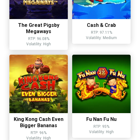
The Great Pigsby
Cash & Crab
Megaways
RTP: 97.11%
Volatility: Medium
RTP: 96.08%
Volatility: High
King Kong Cash Even
Fu Nan Fu Nu
Bigger Bananas
RTP: 95%
Volatility: High
RTP: 96%
Volatility: High