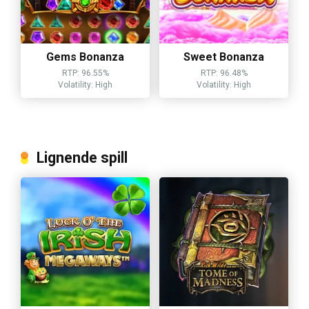
Gems Bonanza
Sweet Bonanza
RTP: 96.55%
RTP: 96.48%
Volatility: High
Volatility: High
Lignende spill