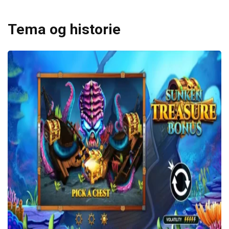
Tema og historie