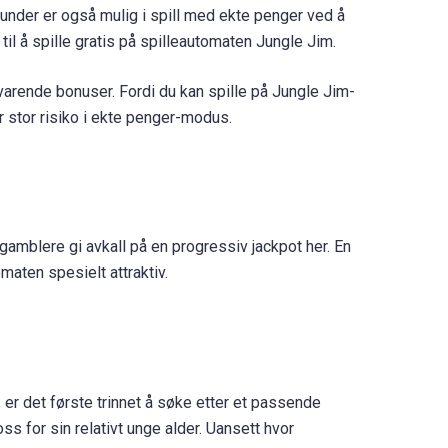
nder er også mulig i spill med ekte penger ved å
til å spille gratis på spilleautomaten Jungle Jim.
svarende bonuser. Fordi du kan spille på Jungle Jim-
or stor risiko i ekte penger-modus.
gamblere gi avkall på en progressiv jackpot her. En
aten spesielt attraktiv.
 er det første trinnet å søke etter et passende
s for sin relativt unge alder. Uansett hvor