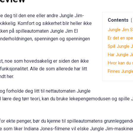
e deg til den ene eller andre Jungle Jim-
Contents
ikkelig. Komfort og sikkerhet blir heller ikke
Jungle Jim 
lykken på spilleautomaten Jungle Jim El
Er det en sp
 underholdningen, spenningen og spenningen
Spill Jungle 
Har Jungle J
skt, noe som hovedsakelig er siden den ikke
Hvor kan du 
funksjonalitet. Alle de som allerede har litt
Finnes Jungl
ndt her.
g forholde deg litt til nettautomaten Jungle
l lære deg tørr teori, kan du bruke lekepengemodusen og spille J
for ekte penger, bør du kjenne til spilleautomatens grunnleggend
 Alle som liker Indiana Jones-filmene vil elske Jungle Jim-maski