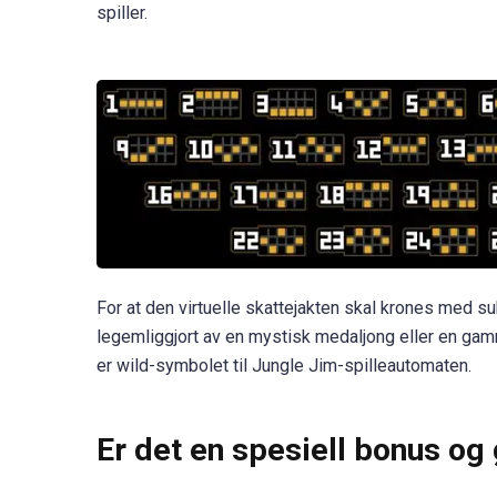
spiller.
For at den virtuelle skattejakten skal krones med 
legemliggjort av en mystisk medaljong eller en gamm
er wild-symbolet til Jungle Jim-spilleautomaten.
Er det en spesiell bonus o