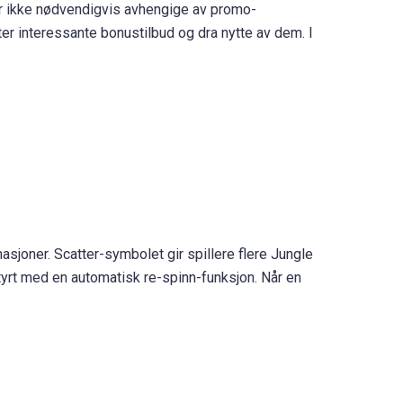
er ikke nødvendigvis avhengige av promo-
tter interessante bonustilbud og dra nytte av dem. I
sjoner. Scatter-symbolet gir spillere flere Jungle
tyrt med en automatisk re-spinn-funksjon. Når en