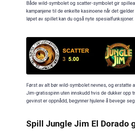
Både wild-symbolet og scatter-symbolet gir spille
kampanjene til de enkelte kasinoene når det gjelder å
løpet av spillet kan du også nyte spesialfunksjoner.
Først av alt bør wild-symbolet nevnes, og erstatte 
Jim-gratisspinn uten innskudd hvis de dukker opp tr
gevinst er oppnådd, begynner hjulene å bevege seg ig
Spill Jungle Jim El Dorado g