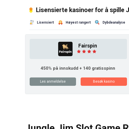
Lisensierte kasinoer for å spille
Lisensiert
Høyest rangert
Dybdeanalyse
Fairspin
450% på innskudd + 140 gratisspinn ​​
Besøk kasino
Jungle Jim Slot Game 