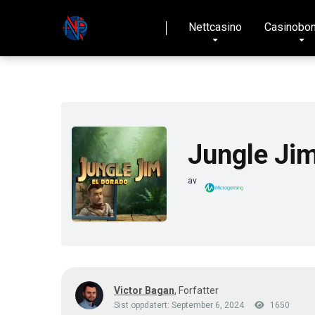
Nettcasino
Casinobo
Jungle Jim
av
Victor Bagan
, Forfatter
Sist oppdatert: September 6, 2024
1650