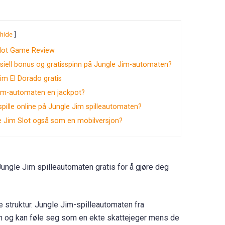
hide
Slot Game Review
esiell bonus og gratisspinn på Jungle Jim-automaten?
Jim El Dorado gratis
im-automaten en jackpot?
spille online på Jungle Jim spilleautomaten?
e Jim Slot også som en mobilversjon?
ungle Jim spilleautomaten gratis for å gjøre deg
e struktur. Jungle Jim-spilleautomaten fra
nen og kan føle seg som en ekte skattejeger mens de