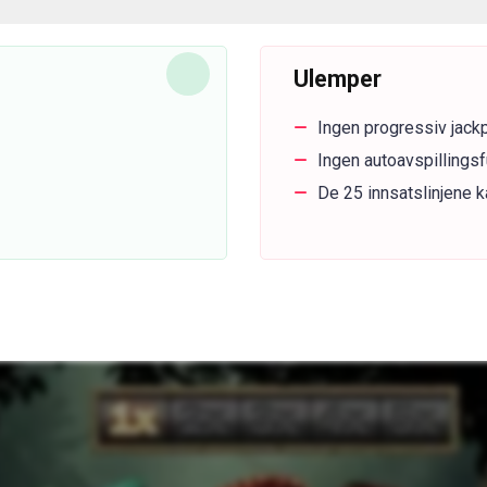
Ulemper
Ingen progressiv jack
Ingen autoavspillingsf
De 25 innsatslinjene k