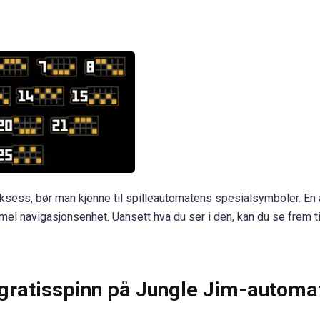
suksess, bør man kjenne til spilleautomatens spesialsymboler. E
el navigasjonsenhet. Uansett hva du ser i den, kan du se frem t
g gratisspinn på Jungle Jim-automa