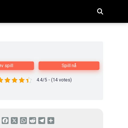
v spill
Spill nå
4.4/5 - (14 votes)
Facebook
X
WhatsApp
Reddit
Telegram
Share