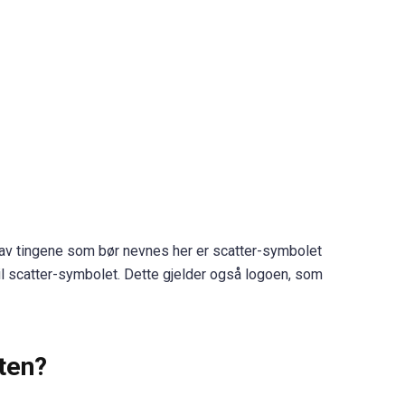
n av tingene som bør nevnes her er scatter-symbolet
il scatter-symbolet. Dette gjelder også logoen, som
ten?