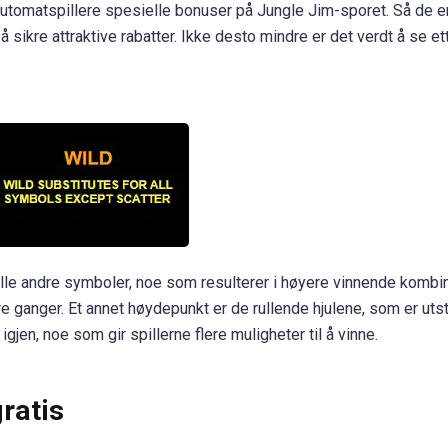
automatspillere spesielle bonuser på Jungle Jim-sporet. Så de 
 sikre attraktive rabatter. Ikke desto mindre er det verdt å se e
alle andre symboler, noe som resulterer i høyere vinnende kombina
e ganger. Et annet høydepunkt er de rullende hjulene, som er uts
jen, noe som gir spillerne flere muligheter til å vinne.
ratis