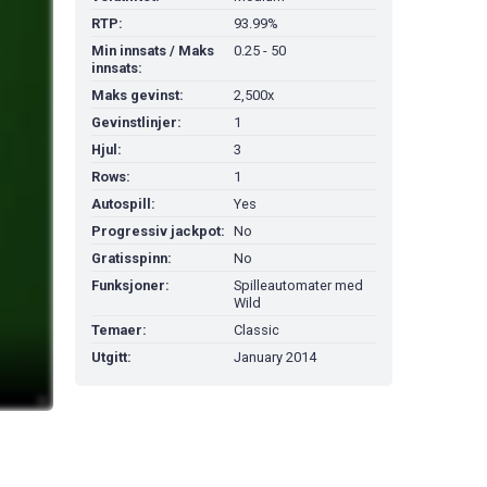
RTP:
93.99%
Min innsats / Maks
0.25 - 50
innsats:
Maks gevinst:
2,500x
Gevinstlinjer:
1
Hjul:
3
Rows:
1
Autospill:
Yes
Progressiv jackpot:
No
Gratisspinn:
No
Funksjoner:
Spilleautomater med
Wild
Temaer:
Classic
Utgitt:
January 2014