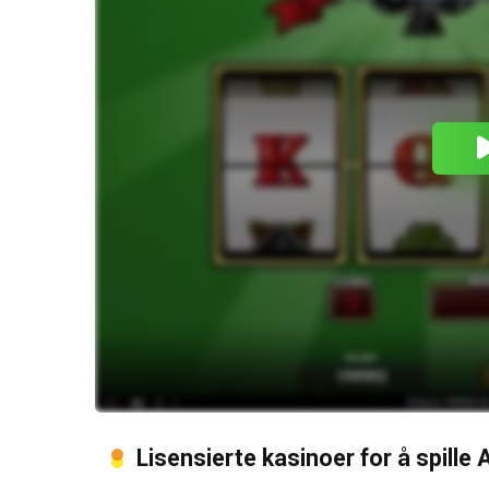
Lisensierte kasinoer for å spill