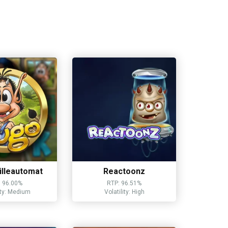
illeautomat
Reactoonz
: 96.00%
RTP: 96.51%
ity: Medium
Volatility: High