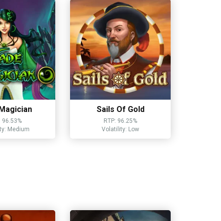
Magician
Sails Of Gold
: 96.53%
RTP: 96.25%
ity: Medium
Volatility: Low