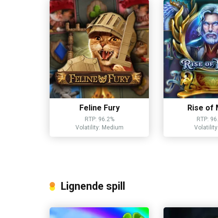
Feline Fury
Rise of 
RTP: 96.2%
RTP: 96
Volatility: Medium
Volatility
Lignende spill