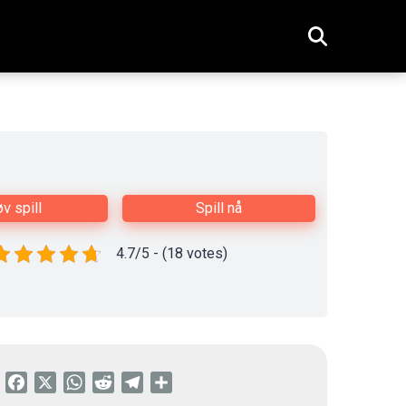
v spill
Spill nå
4.7/5 - (18 votes)
Facebook
X
WhatsApp
Reddit
Telegram
Share