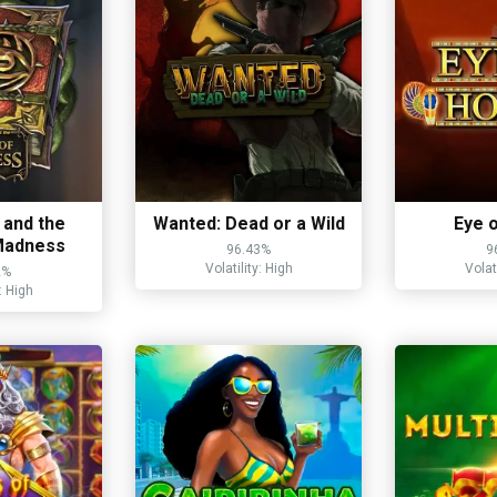
 and the
Wanted: Dead or a Wild
Eye 
Madness
96.43%
9
Volatility: High
Volat
2%
: High