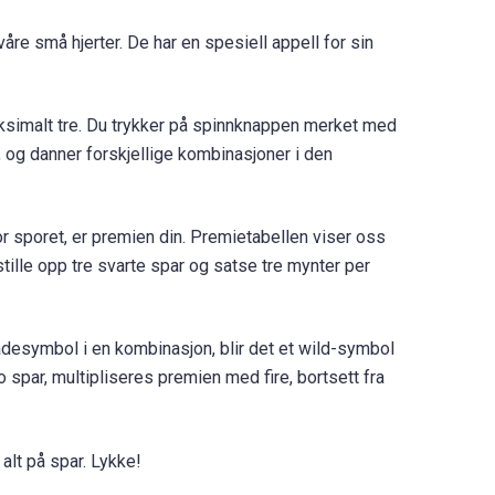
åre små hjerter. De har en spesiell appell for sin
maksimalt tre. Du trykker på spinnknappen merket med
 og danner forskjellige kombinasjoner i den
r sporet, er premien din. Premietabellen viser oss
stille opp tre svarte spar og satse tre mynter per
padesymbol i en kombinasjon, blir det et wild-symbol
spar, multipliseres premien med fire, bortsett fra
alt på spar. Lykke!