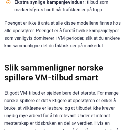
Ekstra synlige kampanjevinduer:
tilbud som
markedsføres hardt når trafikken er på topp.
Poenget er ikke å anta at alle disse modellene finnes hos
alle operatører. Poenget er å forstå hvilke kampanjetyper
som vanligvis dominerer i VM-perioder, slik at du enklere
kan sammenligne det du faktisk ser på markedet.
Slik sammenligner norske
spillere VM-tilbud smart
Et godt VM-tilbud er sjelden bare det største. For mange
norske spillere er det viktigere at operatøren er enkel å
bruke, at vilkårene er lesbare, og at tilbudet ikke krever
unødig mye arbeid for å bli relevant. Under et intenst
mesterskap er tidsbruken en del av verdien. Hvis en