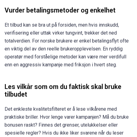
Vurder betalingsmetoder og enkelhet
Et tilbud kan se bra ut på forsiden, men hvis innskudd,
verifisering eller uttak virker tungvint, trekker det ned
totalverdien. For norske brukere er enkel betalingsflyt ofte
en viktig del av den reelle brukeropplevelsen. En ryddig
operatør med forståelige metoder kan være mer verdifull
enn en aggressiv kampanje med friksjon i hvert steg.
Les vilkår som om du faktisk skal bruke
tilbudet
Det enkleste kvalitetsfilteret er å lese vilkårene med
praktiske briller. Hvor lenge varer kampanjen? Må du bruke
bonusen raskt? Finnes det grenser, utelukkelser eller
spesielle regler? Hvis du ikke liker svarene når du leser