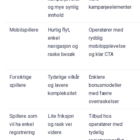
og mye synlig
kampanjeelementer
innhold
Mobilspillere
Hurtig flyt,
Operatører med
enkel
ryddig
navigasjon og
mobilopplevelse
raske besøk
og klar CTA
Forsiktige
Tydelige vilkår
Enklere
spillere
og lavere
bonusmodeller
kompleksitet
med færre
overraskelser
Spillere som
Lite friksjon
Tilbud hos
vil ha enkel
og rask vei
operatører med
registrering
videre
tydelig