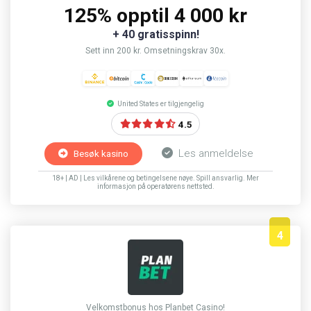
125% opptil 4 000 kr
+ 40 gratisspinn!
Sett inn 200 kr. Omsetningskrav 30x.
United States er tilgjengelig
4.5
Besøk kasino
18+ | AD | Les vilkårene og betingelsene nøye. Spill ansvarlig. Mer
informasjon på operatørens nettsted.
4
Velkomstbonus hos Planbet Casino!