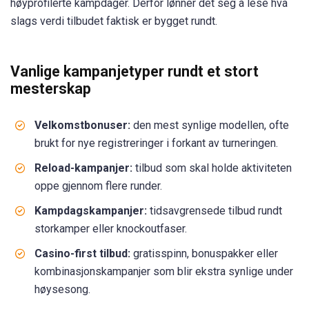
høyprofilerte kampdager. Derfor lønner det seg å lese hva
slags verdi tilbudet faktisk er bygget rundt.
Vanlige kampanjetyper rundt et stort
mesterskap
Velkomstbonuser:
den mest synlige modellen, ofte
brukt for nye registreringer i forkant av turneringen.
Reload-kampanjer:
tilbud som skal holde aktiviteten
oppe gjennom flere runder.
Kampdagskampanjer:
tidsavgrensede tilbud rundt
storkamper eller knockoutfaser.
Casino-first tilbud:
gratisspinn, bonuspakker eller
kombinasjonskampanjer som blir ekstra synlige under
høysesong.