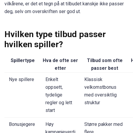
vilkårene, er det et tegn på at tilbudet kanskje ikke passer
deg, selv om overskriften ser god ut.
Hvilken type tilbud passer
hvilken spiller?
Spillertype
Hva de ofte ser
Tilbud som ofte
etter
passer best
Nye spillere
Enkelt
Klassisk
oppsett,
velkomstbonus
tydelige
med oversiktlig
regler og lett
struktur
start
Bonusjegere
Høy
Større pakker med
kampanjeverdi
flere