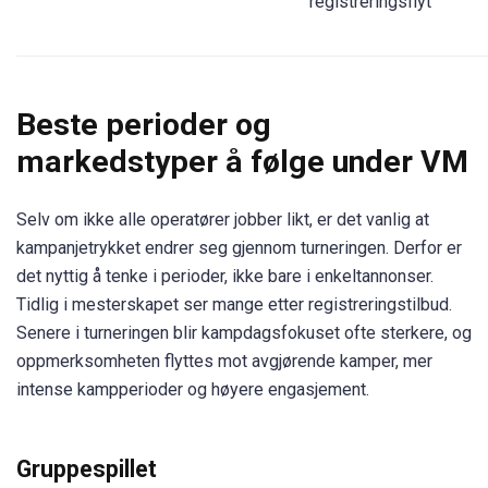
registreringsflyt
Beste perioder og
markedstyper å følge under VM
Selv om ikke alle operatører jobber likt, er det vanlig at
kampanjetrykket endrer seg gjennom turneringen. Derfor er
det nyttig å tenke i perioder, ikke bare i enkeltannonser.
Tidlig i mesterskapet ser mange etter registreringstilbud.
Senere i turneringen blir kampdagsfokuset ofte sterkere, og
oppmerksomheten flyttes mot avgjørende kamper, mer
intense kampperioder og høyere engasjement.
Gruppespillet