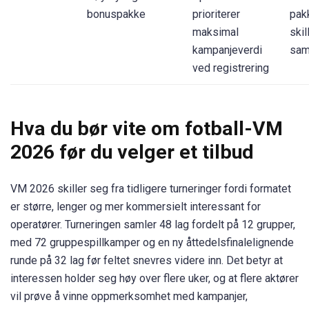
bonuspakke
prioriterer
pak
maksimal
skil
kampanjeverdi
sam
ved registrering
Hva du bør vite om fotball-VM
2026 før du velger et tilbud
VM 2026 skiller seg fra tidligere turneringer fordi formatet
er større, lenger og mer kommersielt interessant for
operatører. Turneringen samler 48 lag fordelt på 12 grupper,
med 72 gruppespillkamper og en ny åttedelsfinalelignende
runde på 32 lag før feltet snevres videre inn. Det betyr at
interessen holder seg høy over flere uker, og at flere aktører
vil prøve å vinne oppmerksomhet med kampanjer,