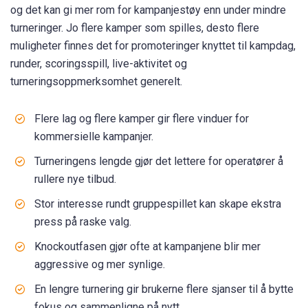
og det kan gi mer rom for kampanjestøy enn under mindre
turneringer. Jo flere kamper som spilles, desto flere
muligheter finnes det for promoteringer knyttet til kampdag,
runder, scoringsspill, live-aktivitet og
turneringsoppmerksomhet generelt.
Flere lag og flere kamper gir flere vinduer for
kommersielle kampanjer.
Turneringens lengde gjør det lettere for operatører å
rullere nye tilbud.
Stor interesse rundt gruppespillet kan skape ekstra
press på raske valg.
Knockoutfasen gjør ofte at kampanjene blir mer
aggressive og mer synlige.
En lengre turnering gir brukerne flere sjanser til å bytte
fokus og sammenligne på nytt.