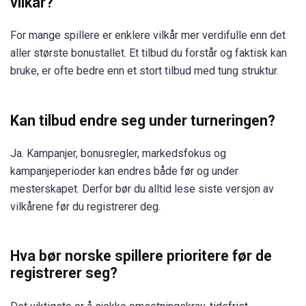
vilkår?
For mange spillere er enklere vilkår mer verdifulle enn det
aller største bonustallet. Et tilbud du forstår og faktisk kan
bruke, er ofte bedre enn et stort tilbud med tung struktur.
Kan tilbud endre seg under turneringen?
Ja. Kampanjer, bonusregler, markedsfokus og
kampanjeperioder kan endres både før og under
mesterskapet. Derfor bør du alltid lese siste versjon av
vilkårene før du registrerer deg.
Hva bør norske spillere prioritere før de
registrerer seg?