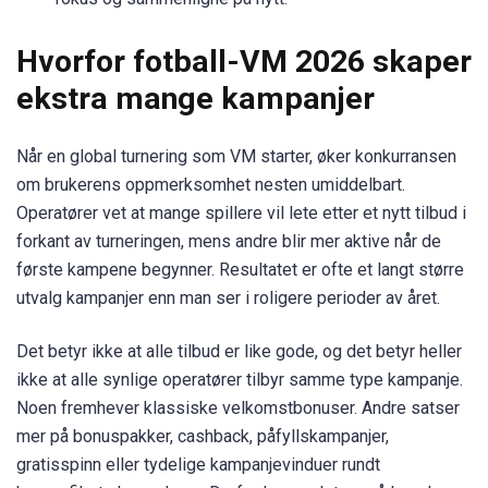
Hvorfor fotball-VM 2026 skaper
ekstra mange kampanjer
Når en global turnering som VM starter, øker konkurransen
om brukerens oppmerksomhet nesten umiddelbart.
Operatører vet at mange spillere vil lete etter et nytt tilbud i
forkant av turneringen, mens andre blir mer aktive når de
første kampene begynner. Resultatet er ofte et langt større
utvalg kampanjer enn man ser i roligere perioder av året.
Det betyr ikke at alle tilbud er like gode, og det betyr heller
ikke at alle synlige operatører tilbyr samme type kampanje.
Noen fremhever klassiske velkomstbonuser. Andre satser
mer på bonuspakker, cashback, påfyllskampanjer,
gratisspinn eller tydelige kampanjevinduer rundt