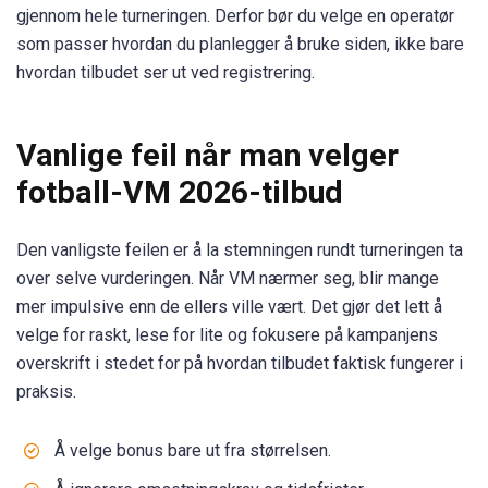
gjennom hele turneringen. Derfor bør du velge en operatør
som passer hvordan du planlegger å bruke siden, ikke bare
hvordan tilbudet ser ut ved registrering.
Vanlige feil når man velger
fotball-VM 2026-tilbud
Den vanligste feilen er å la stemningen rundt turneringen ta
over selve vurderingen. Når VM nærmer seg, blir mange
mer impulsive enn de ellers ville vært. Det gjør det lett å
velge for raskt, lese for lite og fokusere på kampanjens
overskrift i stedet for på hvordan tilbudet faktisk fungerer i
praksis.
Å velge bonus bare ut fra størrelsen.