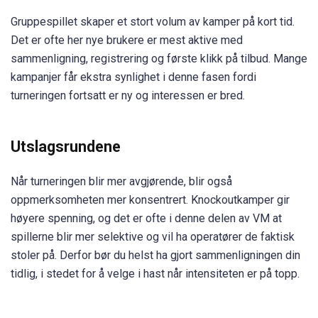
Gruppespillet skaper et stort volum av kamper på kort tid.
Det er ofte her nye brukere er mest aktive med
sammenligning, registrering og første klikk på tilbud. Mange
kampanjer får ekstra synlighet i denne fasen fordi
turneringen fortsatt er ny og interessen er bred.
Utslagsrundene
Når turneringen blir mer avgjørende, blir også
oppmerksomheten mer konsentrert. Knockoutkamper gir
høyere spenning, og det er ofte i denne delen av VM at
spillerne blir mer selektive og vil ha operatører de faktisk
stoler på. Derfor bør du helst ha gjort sammenligningen din
tidlig, i stedet for å velge i hast når intensiteten er på topp.